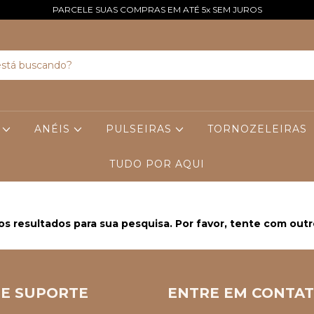
PARCELE SUAS COMPRAS EM ATÉ 5x SEM JUROS
S
ANÉIS
PULSEIRAS
TORNOZELEIRAS
TUDO POR AQUI
s resultados para sua pesquisa. Por favor, tente com outros
 E SUPORTE
ENTRE EM CONTA