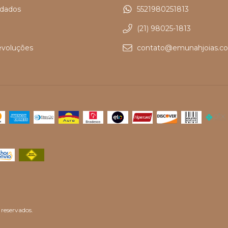
idados
5521980251813
(21) 98025-1813
evoluções
contato@emunahjoias.co
reservados.