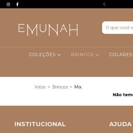
EIRA COMPRA. USE O CUPOM BEMVINDA
COLEÇÕES
BRINCOS
COLARE
Início
>
Brincos
>
Mix
Não temo
INSTITUCIONAL
AJUDA