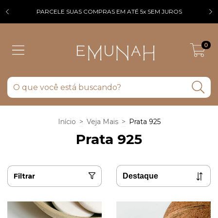
PARCELE SUAS COMPRAS EM ATÉ 5x SEM JUROS
F
0
Início
>
Veja Mais
>
Prata 925
Prata 925
Filtrar