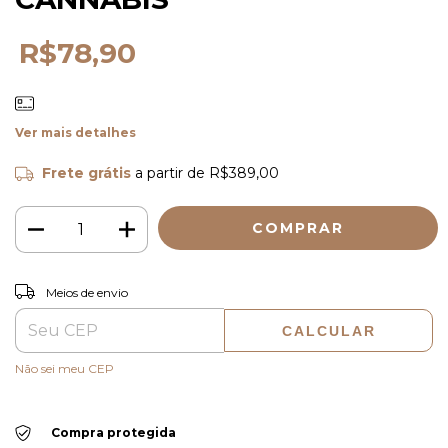
R$78,90
Ver mais detalhes
Frete grátis
a partir de
R$389,00
ALTERAR CEP
Entregas para o CEP:
Meios de envio
CALCULAR
Não sei meu CEP
Compra protegida