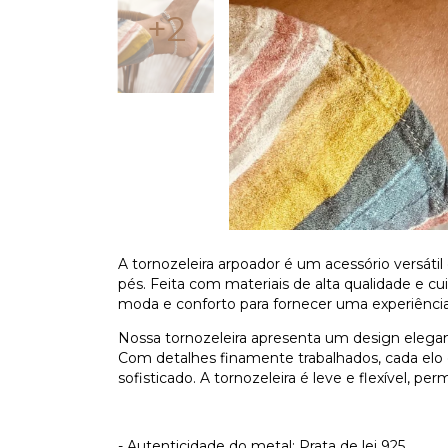
+2
A tornozeleira arpoador é um acessório versáti
pés. Feita com materiais de alta qualidade e 
moda e conforto para fornecer uma experiência
Nossa tornozeleira apresenta um design elegante
Com detalhes finamente trabalhados, cada elo
sofisticado. A tornozeleira é leve e flexível, p
- Autenticidade do metal: Prata de lei 925