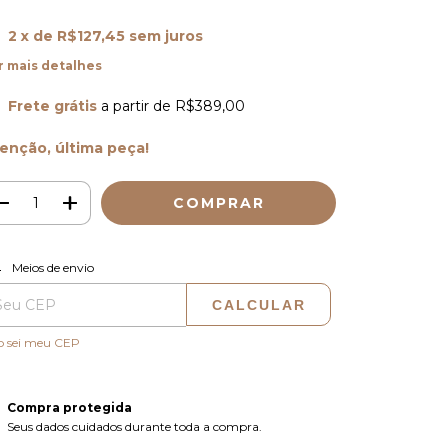
2
x de
R$127,45
sem juros
r mais detalhes
Frete grátis
a partir de
R$389,00
enção, última peça!
ALTERAR CEP
regas para o CEP:
Meios de envio
CALCULAR
o sei meu CEP
Compra protegida
Seus dados cuidados durante toda a compra.