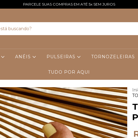
PARCELE SUAS COMPRAS EM ATÉ 5x SEM JUROS
S
ANÉIS
PULSEIRAS
TORNOZELEIRAS
TUDO POR AQUI
Iní
T
T