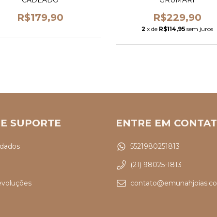
GRUMARI
CADEADO
R$229,90
R$179,90
2
x de
R$114,95
sem juros
 E SUPORTE
ENTRE EM CONTA
idados
5521980251813
(21) 98025-1813
evoluções
contato@emunahjoias.co