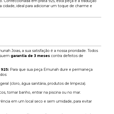
. Confeccionada em prata 925, esta peça é a tradução
da cidade, ideal para adicionar um toque de charme e
nah Joias, a sua satisfação é a nossa prioridade. Todos
ossuem
garantia de 3 meses
contra defeitos de
 925:
Para que sua peça Emunah dure e permaneça
dos:
al (cloro, água sanitária, produtos de limpeza).
sicos, tomar banho, entrar na piscina ou no mar.
ência em um local seco e sem umidade, para evitar