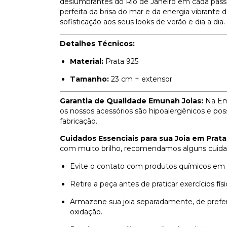
deslumbrantes do Rio de Janeiro em cada passo
perfeita da brisa do mar e da energia vibrante 
sofisticação aos seus looks de verão e dia a dia.
Detalhes Técnicos:
Material:
Prata 925
Tamanho:
23 cm + extensor
Garantia de Qualidade Emunah Joias:
Na Emu
os nossos acessórios são hipoalergênicos e p
fabricação.
Cuidados Essenciais para sua Joia em Prata
com muito brilho, recomendamos alguns cuida
Evite o contato com produtos químicos em ger
Retire a peça antes de praticar exercícios fí
Armazene sua joia separadamente, de prefer
oxidação.