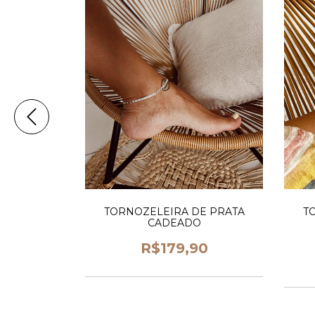
E PRATA
TORNOZELEIRA DE PRATA
T
CADEADO
90
R$179,90
m juros