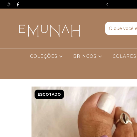
EIRA COMPRA. USE O CUPOM BEMVINDA
COLEÇÕES
BRINCOS
COLARE
ESGOTADO