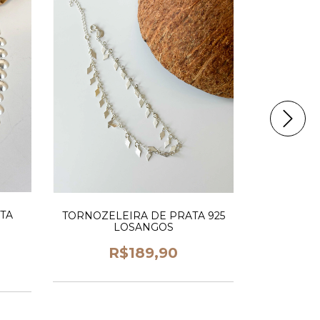
TA
TORNOZ
TORNOZELEIRA DE PRATA 925
LOSANGOS
R
R$189,90
2
x de