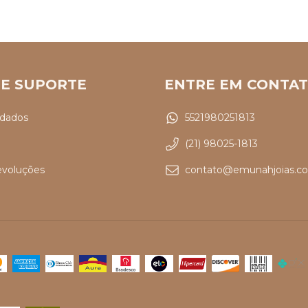
 E SUPORTE
ENTRE EM CONTA
idados
5521980251813
(21) 98025-1813
evoluções
contato@emunahjoias.co