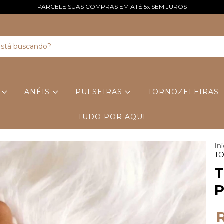
PARCELE SUAS COMPRAS EM ATÉ 5x SEM JUROS
S
ANÉIS
PULSEIRAS
TORNOZELEIRAS
TUDO POR AQUI
Iní
TO
T
P