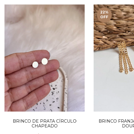
22
%
OFF
BRINCO FRANJA
BRINCO DE PRATA CÍRCULO
DOU
CHAPEADO